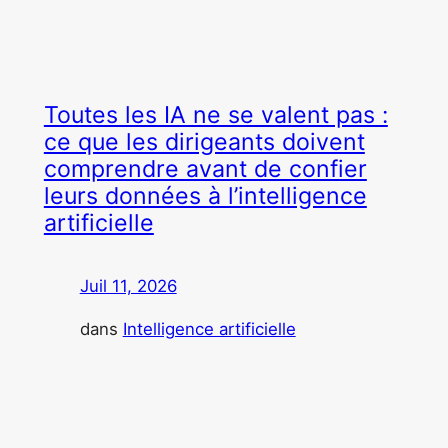
suivaient des projets industriels de plusieurs années.
D’autres…
Toutes les IA ne se valent pas :
ce que les dirigeants doivent
comprendre avant de confier
leurs données à l’intelligence
artificielle
Juil 11, 2026
—
par
dans
Intelligence artificielle
Comme beaucoup de dirigeants, j’ai commencé à
utiliser l’IA par curiosité. J’ai rapidement compris
qu’entre les versions grand public, les abonnements
professionnels et les solutions d’entreprise
sécurisées, les différences sont considérables. Par