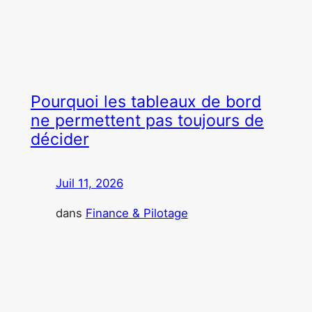
conseils d’administration. Les dossiers sont transmis
dans les délais. Les indicateurs financiers sont
présentés. Les points réglementaires sont traités. Les
décisions sont formellement…
Pourquoi les tableaux de bord
ne permettent pas toujours de
décider
Juil 11, 2026
—
par
dans
Finance & Pilotage
Après plus de vingt ans passés à construire, utiliser
et analyser des tableaux de bord, j’ai appris qu’ils
sont indispensables… mais rarement suffisants pour
prendre les bonnes décisions. Par Caroline Boutillon-
Duflot. Au cours de ma carrière, j’ai construit et utilisé
plusieurs centaines de tableaux de bord. Certains