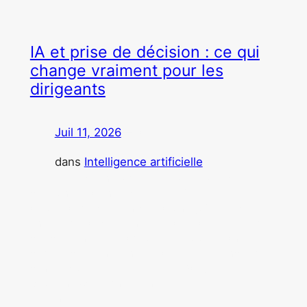
IA et prise de décision : ce qui
change vraiment pour les
dirigeants
Juil 11, 2026
—
par
dans
Intelligence artificielle
Après plus de vingt ans passés à préparer des
décisions, challenger des hypothèses et
accompagner des transformations, j’observe que
l’intelligence artificielle ne remplace pas le jugement
des dirigeants. Elle transforme surtout la manière
dont les décisions sont préparées et les conditions
dans lesquelles elles sont prises. Par Caroline
Boutillon-Duflot. L’intelligence artificielle est souvent
présentée comme…