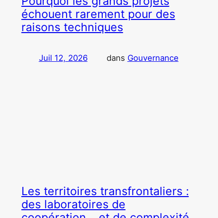
Pourquoi les grands projets
échouent rarement pour des
raisons techniques
Juil 12, 2026
—
dans
Gouvernance
par
Ce que vingt ans passés dans l’industrie, les
infrastructures, la pharmacie, les administrations et
les collectivités m’ont appris sur la réussite des
projets complexes. Par Caroline Boutillon-Duflot.
Lorsque l’on évoque les grands projets, les
discussions portent souvent sur la technologie, les
budgets ou les délais. Pourtant, au fil de mon
parcours professionnel, j’ai fait un…
Les territoires transfrontaliers :
des laboratoires de
coopération… et de complexité