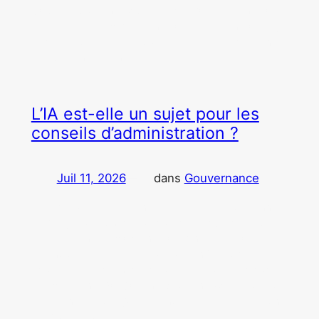
Caroline Boutillon-Duflot. Lorsque j’ai commencé à
utiliser les outils d’intelligence artificielle générative, je
pensais, comme beaucoup, que les différences entre
les solutions étaient…
L’IA est-elle un sujet pour les
conseils d’administration ?
Juil 11, 2026
—
dans
Gouvernance
par
Administratrice, dirigeante et utilisatrice quotidienne
de l’IA, je suis convaincue que la véritable question
pour les conseils d’administration n’est pas la
technologie elle-même, mais la manière dont elle
influence la création de valeur, les risques et la qualité
des décisions. Par Caroline Boutillon-Duflot. Au cours
des derniers mois, j’ai eu de nombreuses discussions
sur l’intelligence…