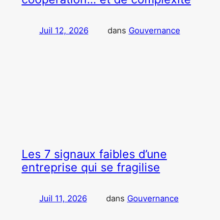
Juil 12, 2026
—
dans
Gouvernance
par
De la Lorraine au Grand Genève, ce que les territoires
frontaliers m’ont appris sur la gouvernance,
l’innovation et la gestion des parties prenantes. Par
Caroline Boutillon-Duflot. J’ai grandi à Metz, au cœur
de cette Lorraine où les frontières font partie du
quotidien. Très tôt, j’ai été confrontée à l’idée que l’on
pouvait vivre dans un…
Les 7 signaux faibles d’une
entreprise qui se fragilise
Juil 11, 2026
—
dans
Gouvernance
par
Les entreprises ne deviennent pas fragiles du jour au