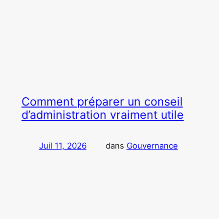
lendemain. Bien avant les difficultés visibles, certains
signaux apparaissent dans les comportements, les
décisions et le fonctionnement de l’organisation. Voici
ceux que j’ai le plus souvent observés au cours de
ma carrière. Par Caroline Boutillon-Duflot. Au cours de
ma carrière, j’ai eu la chance d’intervenir dans…
Comment préparer un conseil
d’administration vraiment utile
Juil 11, 2026
—
dans
Gouvernance
par
Ce que vingt ans de comités de direction et de
conseils d’administration m’ont appris sur les
dossiers présentés aux administrateurs. Par Caroline
Boutillon-Duflot. De nombreuses organisations
consacrent beaucoup d’énergie à préparer leurs